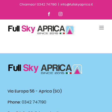
Skip
Chiamaci! 0342 747190
|
info@fullskyaprica.it
to
Facebook
Instagram
content
Via Europa 56 - Aprica (SO)
Phone:
0342 747190