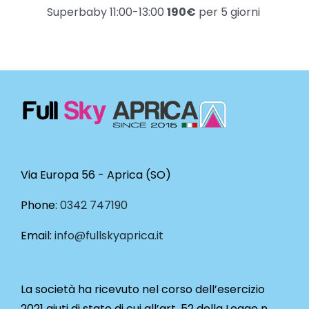
Superbaby 11:00-13:00
190€
per 5 giorni
Via Europa 56 - Aprica (SO)
Phone:
0342 747190
Email:
info@fullskyaprica.it
La società ha ricevuto nel corso dell’esercizio
2021 aiuti di stato di cui all’art. 52 della Legge n.