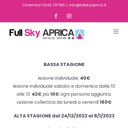
Skip
Chiamaci! 0342 747190
|
info@fullskyaprica.it
to
Facebook
Instagram
content
BASSA STAGIONE
lezione individuale:
40€
lezione individuale sabato e domenica dalle 10
alle 13:
42€
più
10€
ogni persona aggiunta.
Lezione collettiva da lunedi a venerdi
160€
ALTA STAGIONE dal 24/12/2022 al 8/1/2023